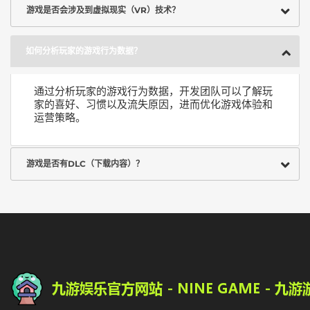
游戏是否会涉及到虚拟现实（VR）技术？
如何分析玩家的游戏行为数据？
通过分析玩家的游戏行为数据，开发团队可以了解玩
家的喜好、习惯以及流失原因，进而优化游戏体验和
运营策略。
游戏是否有DLC（下载内容）？