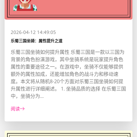
2026-04-12 14:49:05
乐蜀三国坐骑：属性提升之道
乐蜀三国坐骑如何提升属性 乐蜀三国是一款以三国为
背景的角色扮演游戏，其中坐骑系统是玩家提升角色
属性的重要途径之一。在游戏中，坐骑不仅能够提供
额外的属性加成，还能增加角色的战斗力和移动速
度。本文将从随机8-20个方面对乐蜀三国坐骑如何提
升属性进行详细阐述。 1. 坐骑品质的选择 在乐蜀三国
中，坐骑分为...
阅读