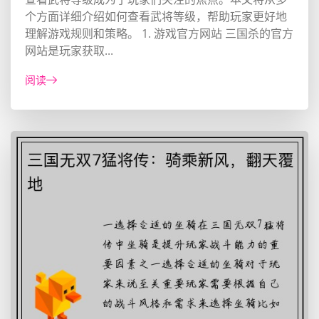
个方面详细介绍如何查看武将等级，帮助玩家更好地
理解游戏规则和策略。 1. 游戏官方网站 三国杀的官方
网站是玩家获取...
阅读