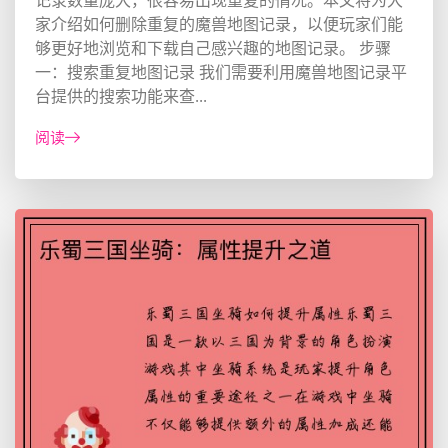
记录数量庞大，很容易出现重复的情况。本文将为大
家介绍如何删除重复的魔兽地图记录，以便玩家们能
够更好地浏览和下载自己感兴趣的地图记录。 步骤
一：搜索重复地图记录 我们需要利用魔兽地图记录平
台提供的搜索功能来查...
阅读