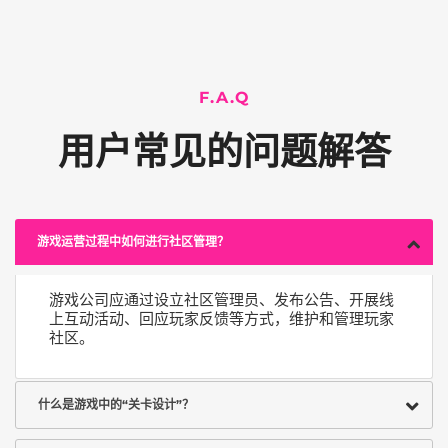
F.A.Q
用户常见的问题解答
游戏运营过程中如何进行社区管理？
游戏公司应通过设立社区管理员、发布公告、开展线
上互动活动、回应玩家反馈等方式，维护和管理玩家
社区。
什么是游戏中的“关卡设计”？