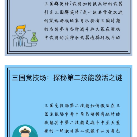
三国群英传7：武将换兵种，武器之
争
三国竞技场：探秘第二技能激活之谜